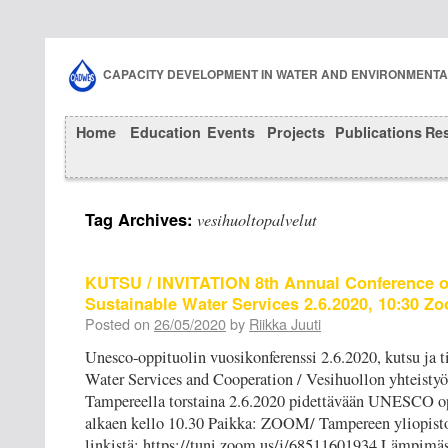
CAPACITY DEVELOPMENT IN WATER AND ENVIRONMENT
Home
Education
Events
Projects
Publications
Re
Tag Archives:
vesihuoltopalvelut
KUTSU / INVITATION 8th Annual Conference o
Sustainable Water Services 2.6.2020, 10:30 Z
Posted on
26/05/2020
by
Riikka Juuti
Unesco-oppituolin vuosikonferenssi 2.6.2020, kutsu ja
Water Services and Cooperation / Vesihuollon yhteist
Tampereella torstaina 2.6.2020 pidettävään UNESCO op
alkaen kello 10.30 Paikka: ZOOM/ Tampereen yliopisto
linkistä: https://tuni.zoom.us/j/68511601934 Lämpimä