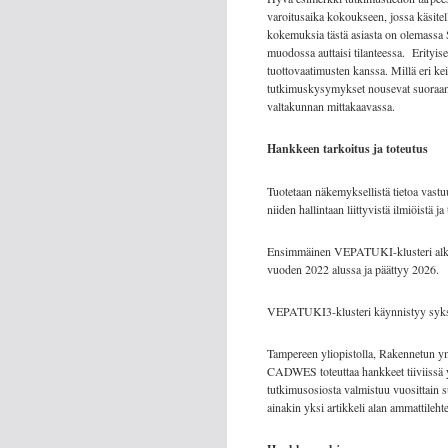
varoitusaika kokoukseen, jossa käsitel
kokemuksia tästä asiasta on olemassa 
muodossa auttaisi tilanteessa. Erityise
tuottovaatimusten kanssa. Millä eri k
tutkimuskysymykset nousevat suoraan ke
valtakunnan mittakaavassa.
Hankkeen tarkoitus ja toteutus
Tuotetaan näkemyksellistä tietoa vastu
niiden hallintaan liittyvistä ilmiöistä ja 
Ensimmäinen VEPATUKI-klusteri alko
vuoden 2022 alussa ja päättyy 2026.
VEPATUKI3-klusteri käynnistyy syksy
Tampereen yliopistolla, Rakennetun y
CADWES toteuttaa hankkeet tiiviissä yh
tutkimusosiosta valmistuu vuosittain su
ainakin yksi artikkeli alan ammattileht