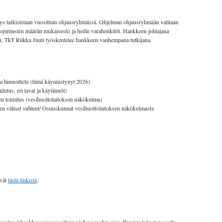
stys tarkistetaan vuosittain ohjausryhmässä. Ohjelman ohjausryhmään valitaan
äsopimusten määrän mukaisesti) ja heille varahenkilöt. Hankkeen johtajana
tti, TkT Riikka Juuti työskentelee hankkeen vanhempana tutkijana.
a hinnoittelu (tämä käynnistynyt 2026)
lutus, eri tavat ja käytännöt)
n toimitus (vesihuoltolaitoksen näkökulma)
ien väliset suhteet/ Osuuskunnat vesihuoltolaitoksen näkökulmasta
yvät
tästä linkistä
.