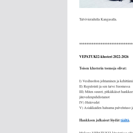
Talvivierailulla Kangasalla.
******************************
VEPATUKI2-klusteri 2022-2026
Toisen klusterin teemoja olivat:
I) Vesihuollon johtaminen ja kehittäm
II) Regulointi ja sen tarve Suomessa
III) Miten suuret, pitkäikäiset hankkee
jätevedenpuhdistamot
IV) Hulevedet
V) Asiakkaiden haluama palvelutaso ja
Hankkeen julkaisut löydät
täältä
.
Mukana VEPATUKI2-klusterissa olivat