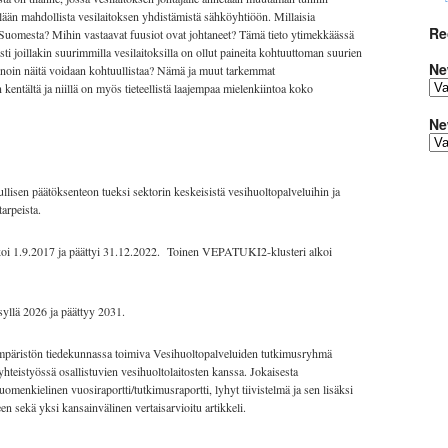
lään mahdollista vesilaitoksen yhdistämistä sähköyhtiöön. Millaisia
Re
Suomesta? Mihin vastaavat fuusiot ovat johtaneet? Tämä tieto ytimekkäässä
sti joillakin suurimmilla vesilaitoksilla on ollut paineita kohtuuttoman suurien
Ne
einoin näitä voidaan kohtuullistaa? Nämä ja muut tarkemmat
ntältä ja niillä on myös tieteellistä laajempaa mielenkiintoa koko
Ne
ullisen päätöksenteon tueksi sektorin keskeisistä vesihuoltopalveluihin ja
tarpeista.
i 1.9.2017 ja päättyi 31.12.2022. Toinen VEPATUKI2-klusteri alkoi
llä 2026 ja päättyy 2031.
mpäristön tiedekunnassa toimiva Vesihuoltopalveluiden tutkimusryhmä
teistyössä osallistuvien vesihuoltolaitosten kanssa. Jokaisesta
omenkielinen vuosiraportti/tutkimusraportti, lyhyt tiivistelmä ja sen lisäksi
een sekä yksi kansainvälinen vertaisarvioitu artikkeli.