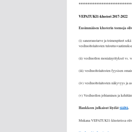
******************************
VEPATUKI1-klusteri 2017-2022
Ensimmäisen klusterin teemoja oliv
(i) saneeraustarve ja toimenpiteet se
vesihuoltolaitosten tuloutusvaatimukse
(ii) vesihuollon monialayritykset vs. 
(iii) vesihuoltolaitosten fyysisen oma
(iv) vesihuoltolaitosten näkyvyys ja as
(v) Vesihuollon johtaminen ja kehittä
Hankkeen julkaisut löydät
täältä
.
Mukana VEPATUKI1-klusterissa olivat s