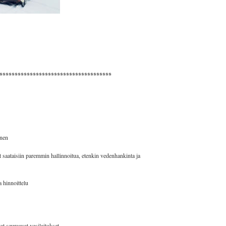
*************************************
inen
t saataisiin paremmin hallinnoitua, etenkin vedenhankinta ja
 hinnoittelu
 seuraavat vesilaitokset