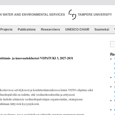
IN WATER AND ENVIRONMENTAL SERVICES
TAMPERE UNIVERSITY
Projects
Publications
Researchers
UNESCO CHAIR
Suomeksi
Re
ehittämis- ja innovaatioklusteri VEPATUKI 3, 2027-2031
 koskevissa selvityksissä ja koulutustilaisuuksissa kuten VETO-ohjelma sekä
uoltopäivillä on todettu, että vesihuoltosektorilla ja erityisesti
lle tiedolle erilaisista vesihuoltopalvelujen organisointiin, strategiseen
lintaan liittyvistä kysymyksistä.
a on tilanne, jossa vesilaitoksen johtajalle annetaan muutaman tunnin