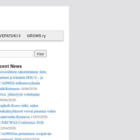
VEPATUKI 3
GROWS ry
cent News
Vesisuhteen rakentuminen: tieto,
tunteet ja toiminta SDG 6 – ja
CADWES-tutkimusryhmän
näkökulmasta
18/06/2026
Vesi, yhteistyön voiteluaine
09/06/2026
Japheth Koros tutki, miten
paikallisyhteisöt voivat parantaa veden
saatavuutta Keniassa
13/05/2026
UNECWAS Conference 2026
12/04/2026
CADWESin perinteinen vesipäivän
seminaari 2026
02/03/2026