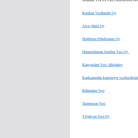
Kurikan Vesihuolto Oy
Alva-yhtiöt Oy
Huittisten Puhdistamo Oy
Hämeenlinnan Seudun Vesi Oy
Kangasalan Vesi -liikelaitos
Kankaanpään kaupungin vesihuoltolai
Riihimäen Vesi
Tampereen Vesi
Ylöjärven Vesi Oy