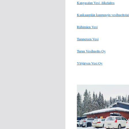
Kangasalan Vesi -liikelaitos
Kankaanpään kaupungin vesihuoltolai
Riihimäen Vesi
Tampereen Vesi
Turun Vesihuolto Oy
Ylöjärven Vesi Oy