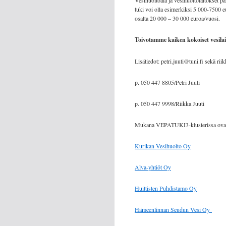
Vesihuoltoala ja vesihuoltolaitokset p
tuki voi olla esimerkiksi 5 000-7500 e
osalta 20 000 – 30 000 euroa/vuosi.
Toivotamme kaiken kokoiset vesila
Lisätiedot: petri.juuti@tuni.fi sekä rii
p. 050 447 8805/Petri Juuti
p. 050 447 9998/Riikka Juuti
Mukana VEPATUKI3-klusterissa ovat seu
Kurikan Vesihuolto Oy
Alva-yhtiöt Oy
Huittisten Puhdistamo Oy
Hämeenlinnan Seudun Vesi Oy