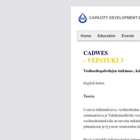
CAPACITY DEVELOPMENT 
Home
Education
Events
CADWES
- VEPATUKI 3
Vesihuoltopalvelujen tutkimus-, k
English below
Tausta
Useissa tutkimuksissa, vesihuoltoalaa
seminaareissa ja Valtakunnallisilla vesih
vesihuoltolaitoksilla on tarvetta tutkitu
johtamiseen ja fyysisen omaisuuden hal
Hyvä esimerkki tutkimustiedon tarpeest