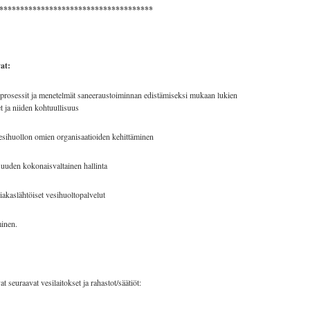
*************************************
at:
kä prosessit ja menetelmät saneeraustoiminnan edistämiseksi mukaan lukien
t ja niiden kohtuullisuus
vesihuollon omien organisaatioiden kehittäminen
isuuden kokonaisvaltainen hallinta
iakaslähtöiset vesihuoltopalvelut
minen.
euraavat vesilaitokset ja rahastot/säätiöt: