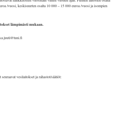
anostavat hankkeeseen vuosittain viiden vuoden ajan. Pienten laitosten osalta
uroa /vuosi, keskisuurten osalta 10 000 – 15 000 euroa /vuosi ja isompien
itokset lämpimästi mukaan.
kka.juuti@tuni.fi
raavat vesilaitokset ja rahastot/säätiöt: