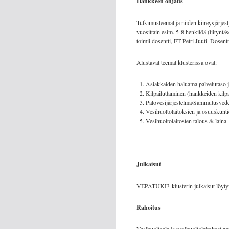
Hankkeen ohjaus
Tutkimusteemat ja niiden kiireysjärje
vuosittain esim. 5-8 henkilöä (liitynt
toimii dosentti, FT Petri Juuti. Dosen
Alustavat teemat klusterissa ovat:
Asiakkaiden haluama palvelutaso j
Kilpailuttaminen (hankkeiden kilpai
Palovesijärjestelmä/Sammutusvede
Vesihuoltolaitoksien ja osuuskunt
Vesihuoltolaitosten talous & laina
Julkaisut
VEPATUKI3-klusterin julkaisut löyt
Rahoitus