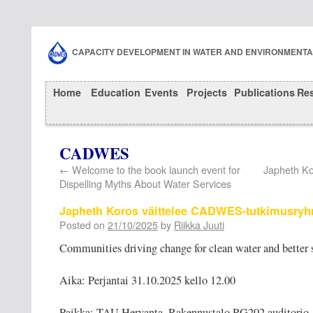
CAPACITY DEVELOPMENT IN WATER AND ENVIRONMENT
Home
Education
Events
Projects
Publications
Re
CADWES
←
Welcome to the book launch event for
Japheth Kor
Dispelling Myths About Water Services
Japheth Koros väittelee CADWES-tutkimusr
Posted on
21/10/2025
by
Riikka Juuti
Communities driving change for clean water and better 
Aika: Perjantai 31.10.2025 kello 12.00
Paikka: TAU Hervanta, Rakennustalo RG202 auditorio