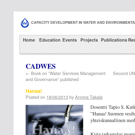
CAPACITY DEVELOPMENT IN WATER AND ENVIRONMENT
Home
Education
Events
Projects
Publications
Re
CADWES
←
Book on ”Water Services Management
Second UN
and Governance” published
Hanaa!
Posted on
18/06/2013
by
Annina Takala
Dosentti Tapio S. Katk
”Hanaa! Suomen vesihu
yhteiskunnallinen merk
Kirja tarkastelee moni