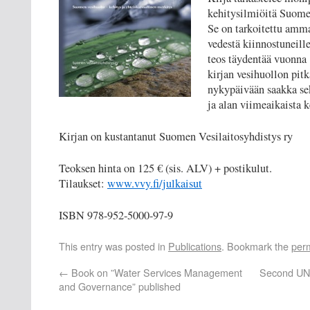
kehitysilmiöitä Suomes
Se on tarkoitettu ammat
vedestä kiinnostuneille
teos täydentää vuonn
kirjan vesihuollon pit
nykypäivään saakka sek
ja alan viimeaikaista k
Kirjan on kustantanut Suomen Vesilaitosyhdistys ry
Teoksen hinta on 125 € (sis. ALV) + postikulut.
Tilaukset:
www.vvy.fi/julkaisut
ISBN 978-952-5000-97-9
This entry was posted in
Publications
. Bookmark the
per
←
Book on ”Water Services Management
Second UN
and Governance” published