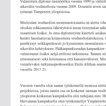
Valmistuin diplomi-insinööriksi vuonna 1999 ja väitteli
aikavälin vesihuollosta vuonna 2009. Dosentin arvon sa
työurani Tampereen yliopistossa.
Mielestäni vesihuollon monimuotoisuutta on alettu vih
olisikin rohkeammin lähestyttävä usean tieteenalan nä
osaamisen lisäksi. Jo oma diplomityöni käsitteli asiakas
herätti huomattavaa kiinnostusta vesihuoltolaitoksissa.
perehtynyt seikkaperäisesti jo kymmenen suomalaisen v
aikavälin kehitykseen. Pääkaupunkiseudun kaupunkien vä
valmistunut lisäksi neljä erillistä tutkimusta. Tunnen si
erinomaisesti sekä kotimaassa että kansainvälisesti. Mi
vierailevaksi tutkimusprofessoriksi Etelä-Afrikan suu
vuosille 2017-21.
Vuosien varrella olen saanut työskennellä monissa erittä
projekteissa, joista suurin osa on koskenut suoraan ves
yliopiston keskustan kampuksella olin tutkijana mm. His
Hervannan kampuksella olen työskennellyt Ympäristötek