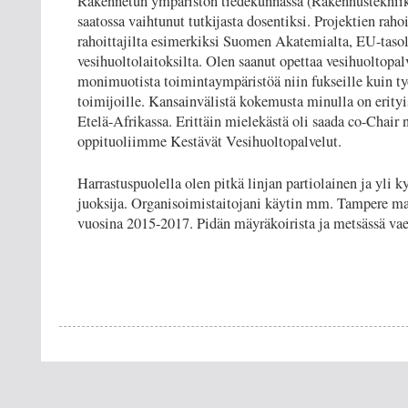
Rakennetun ympäristön tiedekunnassa (Rakennustekniikk
saatossa vaihtunut tutkijasta dosentiksi. Projektien rahoi
rahoittajilta esimerkiksi Suomen Akatemialta, EU-tasol
vesihuoltolaitoksilta. Olen saanut opettaa vesihuoltopalv
monimuotista toimintaympäristöä niin fukseille kuin ty
toimijoille. Kansainvälistä kokemusta minulla on erityi
Etelä-Afrikassa. Erittäin mielekästä oli saada co-Cha
oppituoliimme Kestävät Vesihuoltopalvelut.
Harrastuspuolella olen pitkä linjan partiolainen ja yli
juoksija. Organisoimistaitojani käytin mm. Tampere ma
vuosina 2015-2017. Pidän mäyräkoirista ja metsässä vae